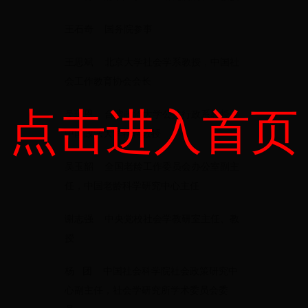
王石奇 国务院参事
王思斌 北京大学社会学系教授，中国社
会工作教育协会会长
点击进入首页
吴琼恩 台湾政治大学公共行政系教授，
中国政法大学特聘教授
吴玉韶 全国老龄工作委员会办公室副主
任，中国老龄科学研究中心主任
谢志强 中央党校社会学教研室主任、教
授
杨 团 中国社会科学院社会政策研究中
心副主任，社会学研究所学术委员会委