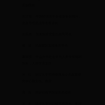
原副院长
刘文华 中国经济法学会资深专家顾问，
北京市经济法学名誉会长
刘应杰 国务院研究室信息司司长
柳 拯 民政部区划地名司司长
麻国庆 中山大学社会学与人类学学院副
院长，人类学系主任
米 红 浙江大学劳动保障与公共政策研
究中心副主任、教授
蒲 实 国家行政学院综合处处长
王 名 清华大学NGO研究所所长、教授