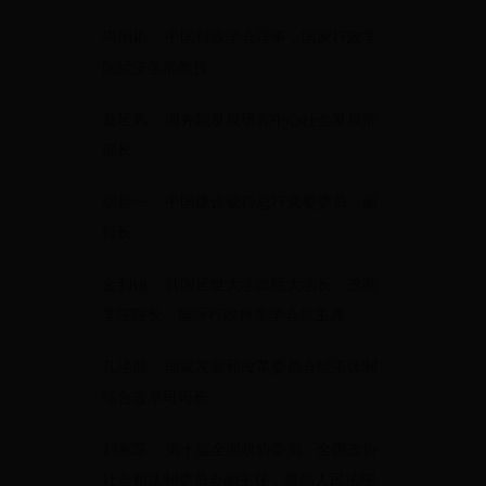
冯俏彬 中国财政学会理事，国家行政学
院经济学部教授
葛延风 国务院发展研究中心社会发展部
部长
胡哲一 中国建设银行总行党委委员、副
行长
金判锡 韩国延世大学政经大学长、政商
学院院长，国际行政科学学会原主席
孔泾源 国家发展和改革委员会经济体制
综合改革司司长
刘家琛 第十届全国政协委员、全国政协
社会和法制委员会副主任，最高人民法院