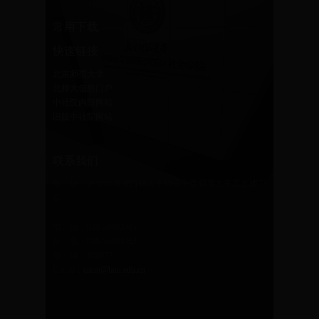
常用下载
快速链接
北京师范大学
北师大信息门户
中社院内部网站
旧版中社院网站
联系我们
地 址：北京市新街口外大街19号北京师范大学后主楼22
层
电 话：010-58802885
传 真：010-58804062
邮 编：100875
E-mail：
casm@bnu.edu.cn