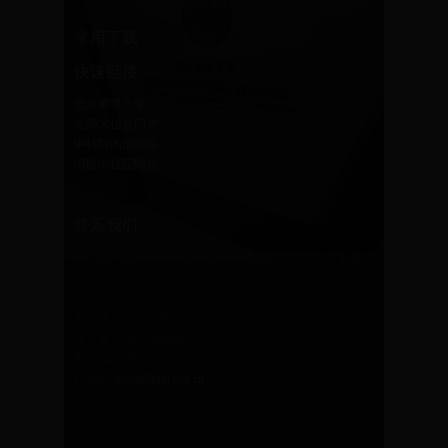
常用下载
快速链接
北京师范大学
北师大信息门户
中社院内部网站
旧版中社院网站
联系我们
地 址：北京市新街口外大街19号北京师范大学后主楼22
层
电 话：010-58802885
传 真：010-58804062
邮 编：100875
E-mail：
casm@bnu.edu.cn