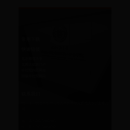
常用下载
快速链接
北京师范大学
北师大信息门户
中社院内部网站
旧版中社院网站
联系我们
地 址：北京市新街口外大街19号北京师范大学后主楼22
层
电 话：010-58802885
传 真：010-58804062