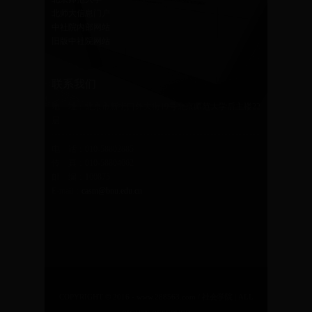
北师大信息门户
中社院内部网站
旧版中社院网站
联系我们
地 址：北京市新街口外大街19号北京师范大学后主楼22
层
电 话：010-58802885
传 真：010-58804062
邮 编：100875
E-mail：
casm@bnu.edu.cn
COPYRIGHT © 2016 - www.288563.com / 社会学院 | ALL