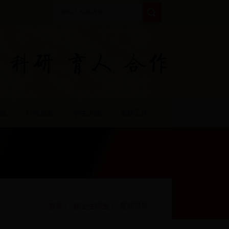
流
社会服务
学生天地
党群工作
首页
|
硕士生招生
| 复试录取