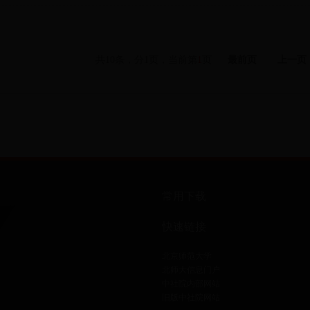
共10条，分1页，当前第
1
页
最前页
上一页
常用下载
快速链接
北京师范大学
北师大信息门户
中社院内部网站
旧版中社院网站