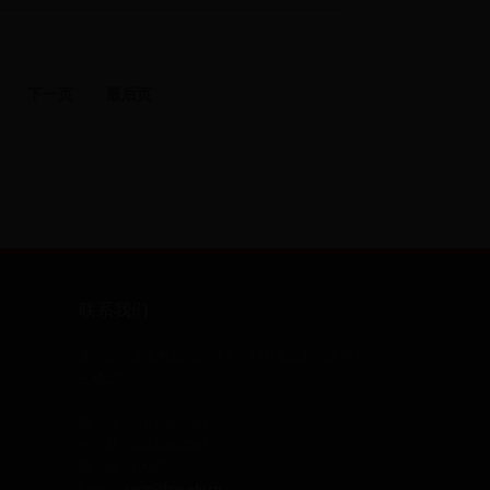
下一页
最后页
联系我们
地 址：北京市新街口外大街19号北京师范大学后
主楼22层
电 话：010-58802885
传 真：010-58804062
邮 编：100875
E-mail：
casm@bnu.edu.cn